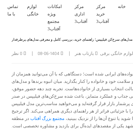
خانه
مرکز
مرکز
امکانات
لوازم
تماس
خرید
اداری
ویژه
خانگی
با ما
آفتاب
آفتاب
مجتمع
آفتاب
وازم خانگی برقی
بازتاب هنر
1404-06-08
0 نظر
|
|
واده‌های ایرانی شده است؛ دستگاهی که با آن می‌توانید همزمان از
مت خود و خانواده را کنار بگذارید. میان انبوه برندها و مدل‌های
صالت انتخاب بسیاری از خانواده‌هاست. تجربه چند دهه حضور موفق،
طراحی جذاب و عملکرد متمایز، باعث شده سرخ‌کن‌های فیلیپس در صدر
ای پرشمار بازار قرار گرفته‌اید و می‌خواهید مناسب‌ترین مدل فیلیپس
 با جزئیاتی فراتر از هر راهنمای دیگری همراهی می‌کند. اگر ترجیح
وید یا تنوع آن‌ها را از نزدیک ببینید،
مجتمع بزرگ آفتاب
در منطقه
 یکی از مقصدهای ایده‌آل برای بازدید و مشاوره تخصصی است.