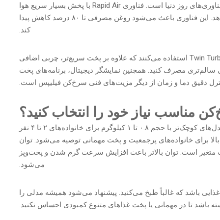
یکی از مزیت‌های کلیدی سرخ‌کن‌های فیلیپس، استفاده از فناوری‌های روز دنیا است. فناوری Rapid Air با پخش بسیار سریع هوا
غذاهایی با بافت ترد و مغزپخت و حداقل چربی را ارائه می‌دهد. این فناوری باعث می‌شود روغن مصرفی تا ۸۰ درصد کاهش پیدا
کند.
برخی مدل‌های پیشرفته‌تر، مثل HD9650، از سیستم Twin TurboStar استفاده می‌کنند که علاوه بر پخت سریع‌تر، چربی اضافی
ی سالم‌تری مصرف کنید. همچنین نمایشگر دیجیتال، برنامه‌های پخت
ترل دقیق دما و زمان از دیگر مزیت‌های فنی سرخ‌کن فیلیپس است.
ن مناسب نیاز خود را انتخاب کنید؟
ظرفیت سرخ‌کن بستگی به تعداد اعضای خانواده دارد. مدل‌های کوچک‌تر با حجم ۰.۸ تا ۱ کیلوگرم برای خانواده‌های ۲ تا ۴ نفر
‌های بزرگ‌تر با ظرفیت ۱.۴ کیلوگرم به بالا برای خانواده‌های پرجمعیت و پخت مهمانی توصیه می‌شود. توان
سرخ‌کن فیلیپس عموماً بین ۱۴۰۰ تا ۲۲۰۰ وات متغیر است. توان بالاتر باعث افزایش سرعت گرم شدن و پخت‌وپز
می‌شود.
غذایی باشد که غالباً طبخ می‌کنید. پیشنهاد می‌شود همیشه مدلی را
شته باشد تا در مهمانی یا پخت غذاهای متنوع کمبودی احساس نکنید.