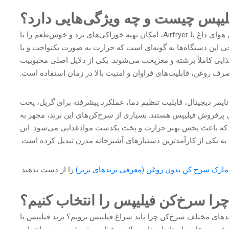
لیپس چیست و چه ویژگی‌هایی دارد؟
سرخ‌کن فیلیپس دستگاهی است که با بهره‌گیری از فناوری هوای داغ یا Airfryer، امکان تهیه خوراکی‌های ترد و خوش‌طعم را با
این دستگاه‌ها به گونه‌ای است که حرارت به صورت یکنواخت و با
یی کاملاً برشته و مغزپخت می‌شوند. یکی از دلایل اصلی محبوبیت
رف روغن، قابلیت‌های فراوان و امنیت بالا در زمان استفاده است.
مر دیجیتال، قابلیت تنظیم دما، عملکرد پیشرفته برای گریل، پخت
 پرفروش فیلیپس هستند. بسیاری از سرخ‌کن‌های این برند، مجهز به
اصی Rapid Air یا Twin TurboStar هستند که باعث پخش بهتر حرارت و پخت یکدست موادغذایی می‌شود. این
به یکی از کارآمدترین دستیارهای آشپزخانه مدرن تبدیل کرده است.
مارک سرخ کن بدون روغن (معرفی برندهای برتر)
را از دست ندهید.
چرا سرخ‌کن فیلیپس را انتخاب کنیم؟
دهای مختلف سرخ‌کن چرا باید سراغ فیلیپس برویم؟ برند فیلیپس با