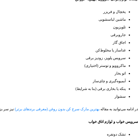
یخچال و فریزر
ماشین لباسشویی
تلویزیون
جاروبرقی
اجاق گاز
غذاساز یا مخلوط‌کن
سرویس پلوپز، زودپز برقی
ماکروویو و توستر (اختیاری)
اتو بخار
آبمیوه‌گیری و چای‌ساز
پنکه یا بخاری برقی (بنا به شرایط)
سشوار
در ادامه می‌توانید به مقاله
بهترین مارک سرخ کن بدون روغن (معرفی برندهای برتر)
نیز سر بزن
سرویس خواب و لوازم اتاق خواب
تشک دونفره