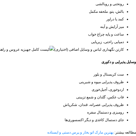
روتختی و روبالشی
بالش، پتو، ملحفه مکمل
کمد یا دراور
میز آرایش و آینه
ساعت و پایه چراغ خواب
دمپایی راحتی، زیرپایی
کارتن نگهداری لباس و وسایل اضافی (اختیاری)
وسایل پذیرایی و دکوری
ست کریستال و بلور
ظروف پذیرایی میوه و شیرینی
اردوخوری، آجیل‌خوری
قاب عکس، گلدان و شمع تزیینی
ظروف پذیرایی عصرانه، قندان، شکرپاش
رومیزی و دستمال سفره
جای دستمال کاغذی و دیگر اکسسوری‌ها
مطالعه بیشتر:
بهترین مارک اتو بخار و پرس دستی و ایستاده