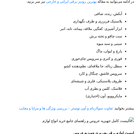
در ادامه می‌توانید به مقاله
بهترین زودپز برقی ایرانی و خارجی
نیز سر بزنید.
آبکش، رنده، صافی
پلاستیک فریزری و ظرف نگهداری
ابزار آشپزی: کفگیر، ملاقه، پیمانه، تابه، انبر
ست چاقو و تخته برش
سینی و سبد میوه
پارچ و لیوان، ماگ
قوری و کتری و سرویس چای‌خوری
سطل زباله، جا ملاقه‌ای، نظم‌دهنده کشو
سرویس قاشق، چنگال و کارد
ظروف پلاستیکی، فلزی و شیشه‌ای
فلاسک، کلمن و بطری آب
مایکروویو، آون (اختیاری)
بیشتر بخوانید:
تفاوت سولاردام و آون توستر – بررسی ویژگی ها و مزایا و معایب
لیست لوازم برقی ضروری جهیزیه عروس