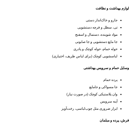
لوازم بهداشت و نظافت
جارو و خاک‌انداز دستی
تی، سطل و فرچه دستشویی
مواد شوینده، دستمال و اسفنج
جا مایع دستشویی و جا صابونی
حوله حمام، حوله کوچک و پادری
لباسشویی کوچک (برای لباس ظریف، اختیاری)
وسایل حمام و سرویس بهداشتی
پرده حمام
جا مسواکی و جامایع
وان پلاستیکی کوچک (در صورت نیاز)
آینه سرویس
ابزار ضروری مثل چوب‌لباسی، رخت‌آویز
فرش، پرده و مبلمان