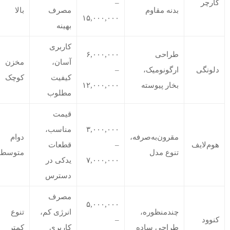
کارچر
–
بدنه مقاوم
مصرف
بالا
۱۵,۰۰۰,۰۰۰
بهینه
کاربری
طراحی
۶,۰۰۰,۰۰۰
آسان،
مخزن
دلونگی
ارگونومیک،
–
کیفیت
کوچک
بخار پیوسته
۱۲,۰۰۰,۰۰۰
مطلوب
قیمت
۳,۰۰۰,۰۰۰
مناسب،
مقرون‌به‌صرفه،
دوام
هوم‌لایف
–
قطعات
تنوع مدل
متوسط
۷,۰۰۰,۰۰۰
یدکی در
دسترس
مصرف
۵,۰۰۰,۰۰۰
چندمنظوره،
انرژی کم،
تنوع
کنوود
–
طراحی ساده
کاربری
کمتر