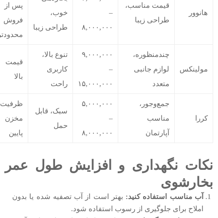
قیمت مناسب،
پس از
هانوور
–
خوب،
طراحی زیبا
فروش
۸,۰۰۰,۰۰۰
طراحی زیبا
محدودتر
چندمنظوره،
۹,۰۰۰,۰۰۰
تنوع بالا،
قیمت
مولینکس
لوازم جانبی
–
کاربری
بالا
متعدد
۱۵,۰۰۰,۰۰۰
راحت
جمع‌وجور،
۵,۰۰۰,۰۰۰
ظرفیت
سبک، قابل
کررا
مناسب
–
مخزن
حمل
آپارتمان
۸,۰۰۰,۰۰۰
پایین
نکات نگهداری و افزایش طول عمر
بخارشوی
آب مناسب استفاده کنید:
بهتر است از آب تصفیه شده یا بدون
املاح برای جلوگیری از رسوب استفاده شود.